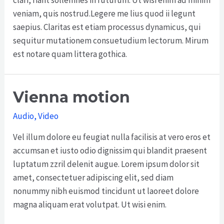
clari, fiant sollemnes in futurum. Ut wisi enim ad minim
veniam, quis nostrud.Legere me lius quod ii legunt
saepius. Claritas est etiam processus dynamicus, qui
sequitur mutationem consuetudium lectorum. Mirum
est notare quam littera gothica.
Vienna motion
Audio
,
Video
Vel illum dolore eu feugiat nulla facilisis at vero eros et
accumsan et iusto odio dignissim qui blandit praesent
luptatum zzril delenit augue. Lorem ipsum dolor sit
amet, consectetuer adipiscing elit, sed diam
nonummy nibh euismod tincidunt ut laoreet dolore
magna aliquam erat volutpat. Ut wisi enim.